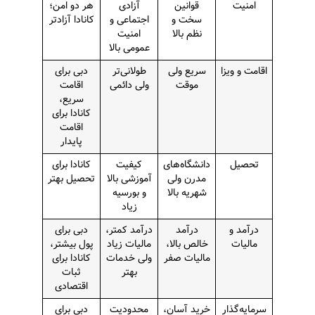
امنیت
قوانین
آزادی
هر دو امن؛
سخت و
اجتماعی و
کانادا آزادتر
نظم بالا
امنیت
عمومی بالا
اقامت و ویزا
سریع ولی
طولانی‌تر
دبی برای
موقت
ولی دائمی
اقامت
سریع،
کانادا برای
اقامت
پایدار
تحصیل
دانشگاه‌های
کیفیت
کانادا برای
مدرن ولی
آموزشی بالا
تحصیل بهتر
شهریه بالا
و بورسیه
زیاد
درآمد و
درآمد
درآمد کمتر،
دبی برای
مالیات
خالص بالا،
مالیات زیاد
پول بیشتر،
مالیات صفر
ولی خدمات
کانادا برای
بهتر
ثبات
اقتصادی
سرمایه‌گذار
خرید آسان،
محدودیت
دبی برای