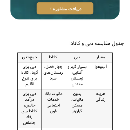
دریافت مشاوره
جدول مقایسه دبی و کانادا
معیار
دبی
کانادا
جمع‌بندی
آب‌وهوا
بسیار گرم و
چهار فصل،
دبی برای
آفتابی،
زمستان‌های
گرما، کانادا
زمستان
سرد
برای تنوع
معتدل
اقلیم
هزینه
بدون
مالیات بالا،
دبی برای
زندگی
مالیات،
خدمات
درآمد
مسکن
اجتماعی
خالص،
گران‌تر
قوی
کانادا برای
رفاه
اجتماعی