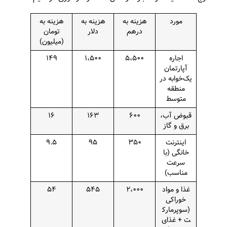
مورد
هزینه به
هزینه به
هزینه به
درهم
دلار
تومان
(میلیون)
اجاره
۵،۵۰۰
۱،۵۰۰
۱۴۹
آپارتمان
یک‌خوابه در
منطقه
متوسط
قبوض آب،
۶۰۰
۱۶۳
۱۶
برق و گاز
اینترنت
۳۵۰
۹۵
۹.۵
خانگی (با
سرعت
مناسب)
غذا و مواد
۲،۰۰۰
۵۴۵
۵۴
خوراکی
(سوپرمارک
ت + غذای