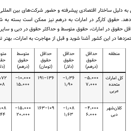
به دلیل ساختار اقتصادی پیشرفته و حضور شرکت‌های بین‌ المللی در
دهد. حقوق کارگر در امارات به درهم نیز ممکن است بسته به ش
ل حقوق در امارات، حقوق متوسط و حداکثر حقوق در دبی و سایر منا
زدها در این کشور آشنا شوید و قبل از مهاجرت به امارات، بهتر ت
منطقه
حداقل
حداقل
حداقل
متوسط
متو
حقوق
حقوق
حقوق
حقوق
حقو
(درهم)
(دلار)
(تومان)
(درهم)
(دلا
کل امارات
۵،۰۰۰–
۱٫۳۶–
۱۳۶–۱۹۱
۱۰،۰۰۰–
متحده
۷،۰۰۰
۱٫۹۰
۱۵،۰۰۰
٫۰۸
عربی
کلان‌شهر
۴،۰۰۰–
۱٫۰۸–
۱۰۹–۱۶۳
۱۵،۰۰۰–
دبی
۶،۰۰۰
۱٫۶۳
۲۰،۰۰۰
٫۴۴