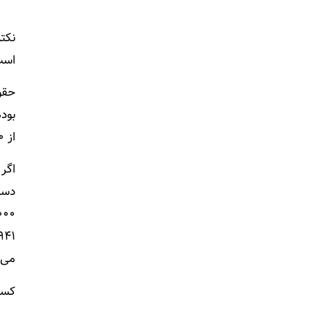
نکته
است
از ۹۰،۰۰۰ درهم (معادل با ۲،۴۵۶،۱۰۰،۰۰۰ تومان) درآمد داشته باشند.
اگر
می‌ک
کسب