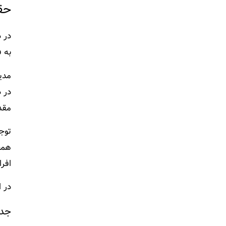
حق
در 
به ف
مدی
مقدار برای
توج
همچن
افرا
در ا
جدو