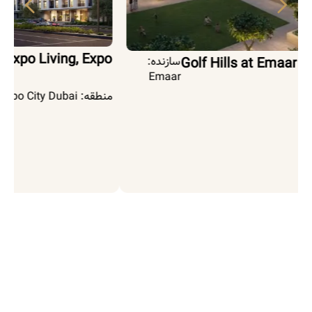
Terra Gardens at Expo Living, Expo
سازنده:
Emaar
City Dubai
منطقه:
Expo City Dubai
من