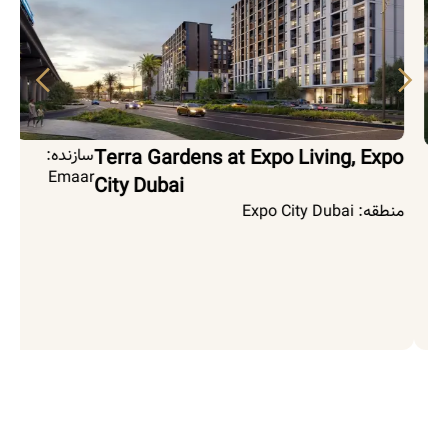
Terra Gardens at Expo Living, Expo
سازنده:
Emaar
City Dubai
منطقه:
Expo City Dubai
من