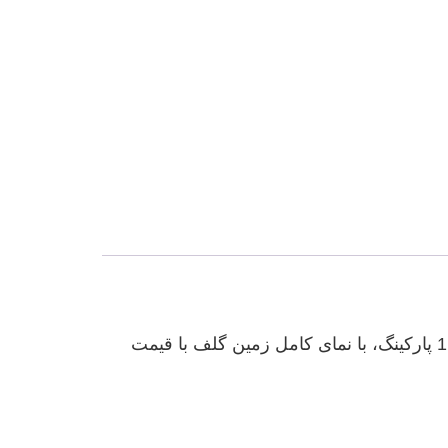
آپارتمان 2 خوابه زیبا واقع در طبقات بالایی در لوکیشن بینظیر دبی هیلز استیت دارای 2 اتاق خواب و 1 حمام و 1 پارکینگ، با نمای کامل زمین گلف با قیمت