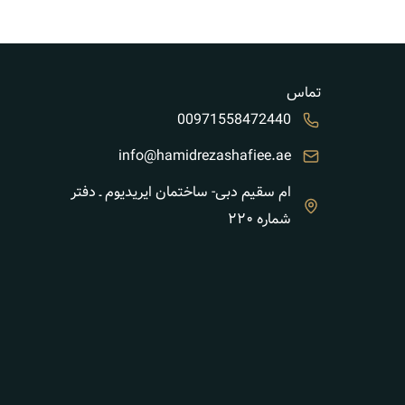
تماس
00971558472440
info@hamidrezashafiee.ae
ام سقیم دبی- ساختمان ایریدیوم ـ دفتر
شماره ۲۲۰