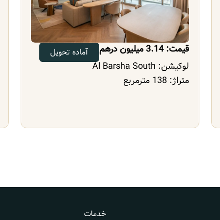
قیمت: 3.16 میلیون درهم
آماده تحویل
لوکیشن:
Al Barsha South
متراژ: 138 مترمربع
خدمات