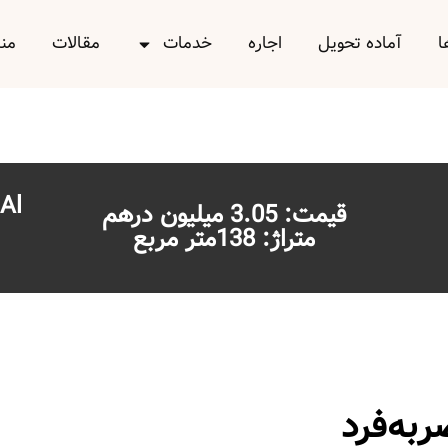
ا
آماده تحویل
اجاره
خدمات
مقالات
من
 Al
قیمت: 3.05 میلیون درهم
متراژ: 138متر مربع
به‌فرد