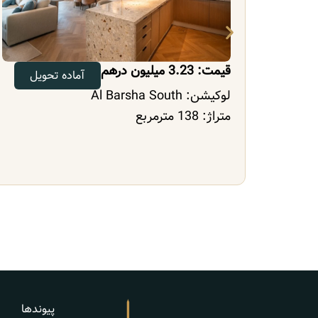
قیمت: 3.14 میلیون درهم
یل
آماده تحویل
لوکیشن:
Al Barsha South
متراژ: 138 مترمربع
پیوندها