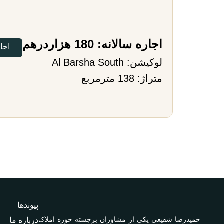
اجاره سالانه: 180 هزاردرهم
اجا
لوکیشن:
Al Barsha South
متراژ: 138 مترمربع
پیوندها
حمیدرضا شفیعی یکی از مشاوران برجسته حوزه املاک
درباره ما