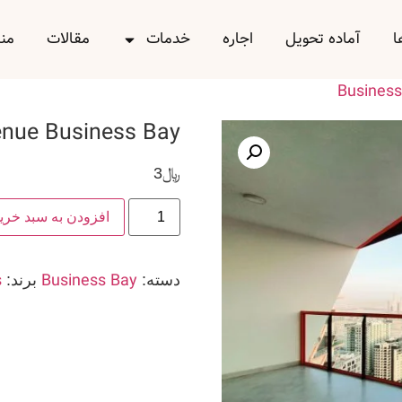
ا
آماده تحویل
اجاره
خدمات
مقالات
من
Business
enue Business Bay
﷼
3
افزودن به سبد خری
s
Business Bay
دسته:
برند: