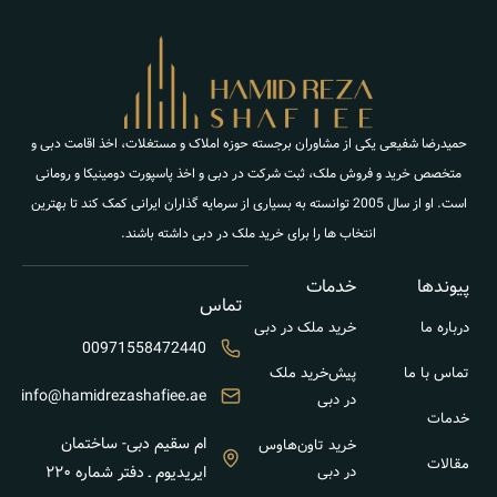
حمیدرضا شفیعی یکی از مشاوران برجسته حوزه املاک و مستغلات، اخذ اقامت دبی و
متخصص خرید و فروش ملک، ثبت شرکت در دبی و اخذ پاسپورت دومینیکا و رومانی
است. او از سال 2005 توانسته به بسیاری از سرمایه گذاران ایرانی کمک کند تا بهترین
انتخاب ها را برای خرید ملک در دبی داشته باشند.
پیوندها
خدمات
تماس
درباره ما
خرید ملک در دبی
00971558472440
تماس با ما
پیش‌خرید ملک
info@hamidrezashafiee.ae
در دبی
خدمات
ام سقیم دبی- ساختمان
خرید تاون‌هاوس
مقالات
در دبی
ایریدیوم ـ دفتر شماره ۲۲۰