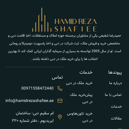
حمیدرضا شفیعی یکی از مشاوران برجسته حوزه املاک و مستغلات، اخذ اقامت دبی و
متخصص خرید و فروش ملک، ثبت شرکت در دبی و اخذ پاسپورت دومینیکا و رومانی
است. او از سال 2005 توانسته به بسیاری از سرمایه گذاران ایرانی کمک کند تا بهترین
انتخاب ها را برای خرید ملک در دبی داشته باشند.
پیوندها
خدمات
تماس
درباره ما
خرید ملک در دبی
00971558472440
تماس با ما
پیش‌خرید ملک
info@hamidrezashafiee.ae
در دبی
خدمات
ام سقیم دبی- ساختمان
خرید تاون‌هاوس
مقالات
در دبی
ایریدیوم ـ دفتر شماره ۲۲۰