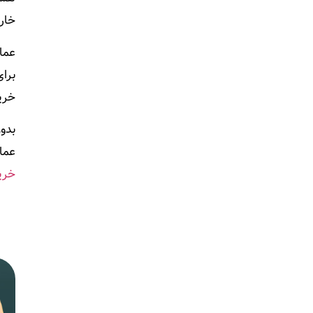
خارج
خرید ملک با ا
بدون
عما
خری