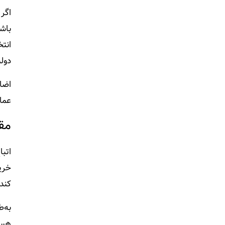
اگر
باشد
انت
دول
اضا
عمان
مقا
اتب
کند.
به‌