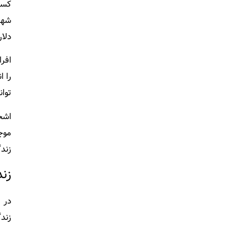
کسا
شهر
دلا
افرا
را 
توا
اشخ
موجو
زند
زن
در 
زند